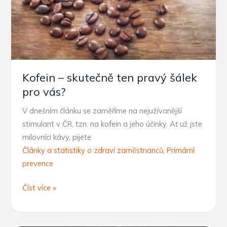
Kofein – skutečně ten pravý šálek
pro vás?
V dnešním článku se zaměříme na nejužívanější
stimulant v ČR, tzn. na kofein a jeho účinky. Ať už jste
milovníci kávy, pijete
Články a statistiky o zdraví zaměstnanců
,
Primární
prevence
Kofein
Číst více »
–
skutečně
ten