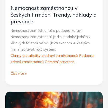
Nemocnost zaměstnanců v
českých firmách: Trendy, náklady a
prevence
Nemocnost zaměstnanců a podpora zdraví
Nemocnost zaměstnanců je dlouhodobě jedním z
klíčových faktorů ovlivňujících ekonomiku českých
firem i zdravotnický systém.
Články a statistiky o zdraví zaměstnanců
,
Podpora
zdraví zaměstnanců
,
Primární prevence
Nemocnost
Číst více »
zaměstnanců
v
českých
firmách:
Trendy,