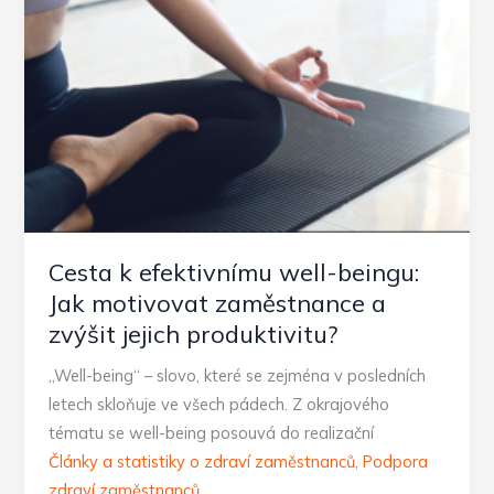
chránit
oči
při
práci
Cesta k efektivnímu well-beingu:
Jak motivovat zaměstnance a
zvýšit jejich produktivitu?
„Well-being“ – slovo, které se zejména v posledních
letech skloňuje ve všech pádech. Z okrajového
tématu se well-being posouvá do realizační
Články a statistiky o zdraví zaměstnanců
,
Podpora
zdraví zaměstnanců