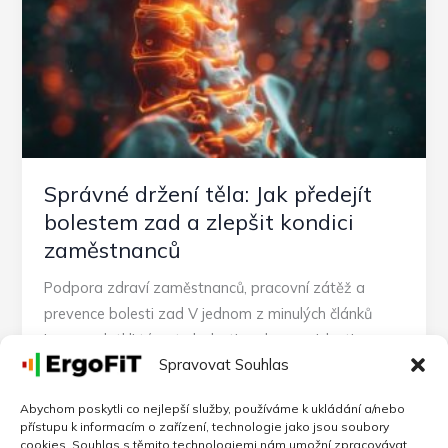
náklady
a
prevence
Správné držení těla: Jak předejít
bolestem zad a zlepšit kondici
zaměstnanců
Podpora zdraví zaměstnanců, pracovní zátěž a
prevence bolesti zad V jednom z minulých článků
jsme se dotkli tématu bolesti zad v souvislosti se
Spravovat Souhlas
Podpora zdraví zaměstnanců
,
Ergonomie pracoviště
,
Primární prevence
Abychom poskytli co nejlepší služby, používáme k ukládání a/nebo
přístupu k informacím o zařízení, technologie jako jsou soubory
Správné
Číst více »
cookies. Souhlas s těmito technologiemi nám umožní zpracovávat