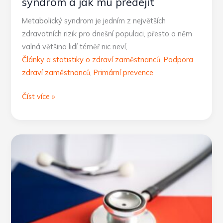
syndrom a jak mu předejít
Metabolický syndrom je jedním z největších
zdravotních rizik pro dnešní populaci, přesto o něm
valná většina lidí téměř nic neví,
Články a statistiky o zdraví zaměstnanců
,
Podpora
zdraví zaměstnanců
,
Primární prevence
Zdraví
Číst více »
pod
kontrolou:
metabolický
syndrom
a
jak
mu
předejít