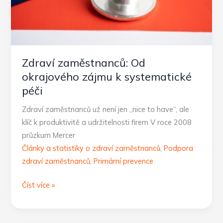
Zdraví zaměstnanců: Od
okrajového zájmu k systematické
péči
Zdraví zaměstnanců už není jen „nice to have“, ale
klíč k produktivitě a udržitelnosti firem V roce 2008
průzkum Mercer
Články a statistiky o zdraví zaměstnanců
,
Podpora
zdraví zaměstnanců
,
Primární prevence
Zdraví
Číst více »
zaměstnanců:
Od