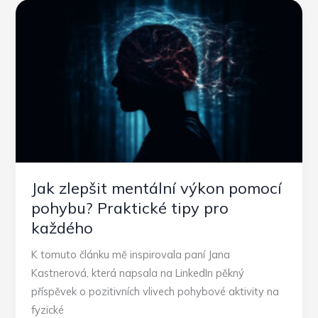
pravý
šálek
pro
vás?
Jak zlepšit mentální výkon pomocí
pohybu? Praktické tipy pro
každého
K tomuto článku mě inspirovala paní Jana
Kastnerová, která napsala na LinkedIn pěkný
příspěvek o pozitivních vlivech pohybové aktivity na
fyzické