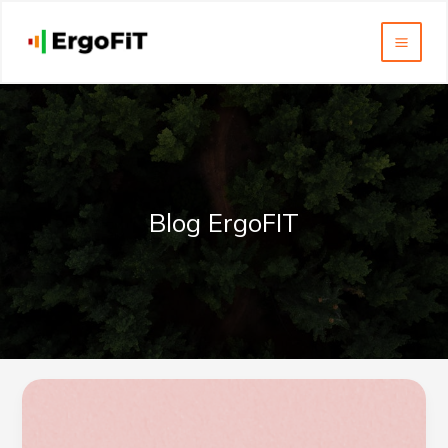
Přeskočit
na
ErgoFIT
obsah
Blog ErgoFIT