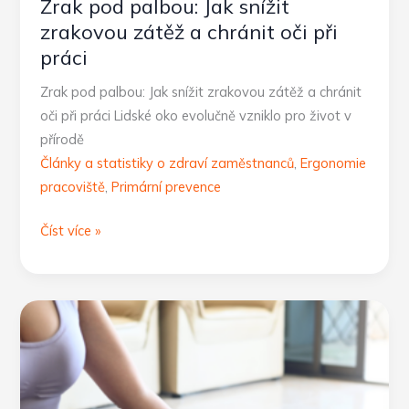
Zrak pod palbou: Jak snížit
zrakovou zátěž a chránit oči při
práci
Zrak pod palbou: Jak snížit zrakovou zátěž a chránit
oči při práci Lidské oko evolučně vzniklo pro život v
přírodě
Články a statistiky o zdraví zaměstnanců
,
Ergonomie
pracoviště
,
Primární prevence
Zrak
Číst více »
pod
palbou:
Jak
snížit
zrakovou
zátěž
a