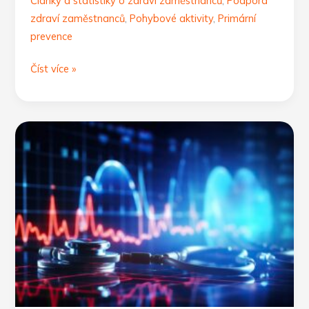
Články a statistiky o zdraví zaměstnanců
,
Podpora
zdraví zaměstnanců
,
Pohybové aktivity
,
Primární
prevence
Nadváha
Číst více »
a
obezita
v
ČR:
Tikající
a
přehlížená
bomba?