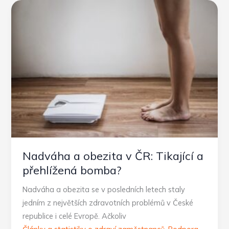
okrajového
zájmu
k
systematické
péči
Nadváha a obezita v ČR: Tikající a
přehlížená bomba?
Nadváha a obezita se v posledních letech staly
jedním z největších zdravotních problémů v České
republice i celé Evropě. Ačkoliv