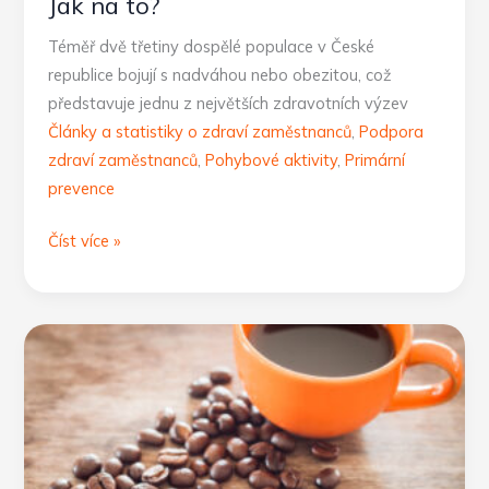
Jak na to?
Téměř dvě třetiny dospělé populace v České
republice bojují s nadváhou nebo obezitou, což
představuje jednu z největších zdravotních výzev
Články a statistiky o zdraví zaměstnanců
,
Podpora
zdraví zaměstnanců
,
Pohybové aktivity
,
Primární
prevence
Zdravé
Číst více »
hubnutí
bez
kompromisů:
Jak
na
to?