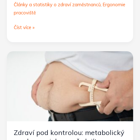
Články a statistiky o zdraví zaměstnanců
,
Ergonomie
pracoviště
Jak
Číst více »
zlepšit
mentální
výkon
pomocí
pohybu?
Praktické
tipy
pro
každého
Zdraví pod kontrolou: metabolický