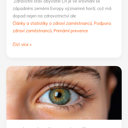
Zdravotní stav obyvatel ČR je ve srovnání se
západními zeměmi Evropy významně horší, což má
dopad nejen na zdravotnictví ale
Články a statistiky o zdraví zaměstnanců
,
Podpora
zdraví zaměstnanců
,
Primární prevence
Proč
Číst více »
zdravotní
prevence
v ČR
selhává:
Jak
mohou
firmy
přispět
k odstranění
bariér?