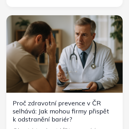
režim
a
skryté
cukry
Proč zdravotní prevence v ČR
selhává: Jak mohou firmy přispět
k odstranění bariér?