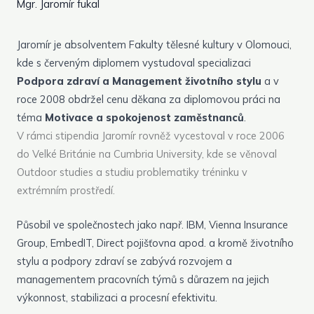
Mgr. Jaromír fukal
Jaromír je absolventem Fakulty tělesné kultury v Olomouci,
kde s červeným diplomem vystudoval specializaci
Podpora zdraví a Management životního stylu
a v
roce 2008 obdržel cenu děkana za diplomovou práci na
téma
Motivace a spokojenost zaměstnanců
.
V rámci stipendia Jaromír rovněž vycestoval v roce 2006
do Velké Británie na Cumbria University, kde se věnoval
Outdoor studies a studiu problematiky tréninku v
extrémním prostředí.
Působil ve společnostech jako např.
IBM
,
Vienna Insurance
Group
,
EmbedIT
,
Direct pojišťovna
apod. a kromě životního
stylu a podpory zdraví se zabývá rozvojem a
managementem pracovních týmů s důrazem na jejich
výkonnost, stabilizaci a procesní efektivitu.