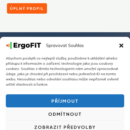
ÚPLNÝ PROFIL
Spravovat Souhlas
Péče o zdraví vašich zaměstnanců,
Abychom poskytli co nejlepší služby, používáme k ukládání a/nebo
přístupu k informacím o zařízení, technologie jako jsou soubory
investice, která se vám vyplatí
cookies. Souhlas s těmito technologiemi nám umožní zpracovávat
údaje, jako je chování při procházení nebo jedinečná ID na tomto
webu. Nesouhlas nebo odvolání souhlasu může nepříznivě ovlivnit
DOMLUVIT NEZÁVAZNOU KONZULTACI
určité vlastnosti a funkce.
PŘÍJMOUT
ODMÍTNOUT
Autorská práva © 2026 ErgoFIT
ZOBRAZIT PŘEDVOLBY
Zásady ochrany osobních údajů