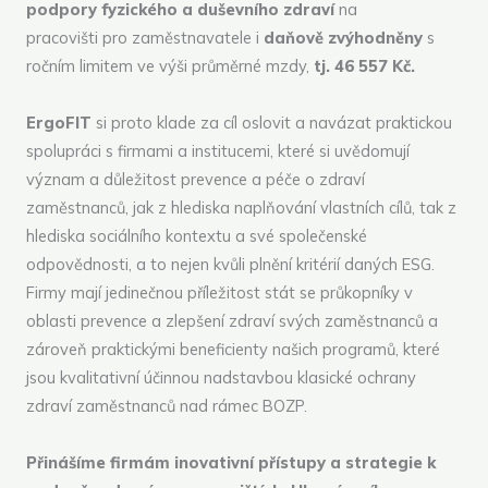
podpory fyzického a duševního zdraví
na
pracovišti pro zaměstnavatele i
daňově zvýhodněny
s
ročním limitem ve výši průměrné mzdy,
tj. 46 557 Kč.
ErgoFIT
si proto klade za cíl oslovit a navázat praktickou
spolupráci s firmami a institucemi, které si uvědomují
význam a důležitost prevence a péče o zdraví
zaměstnanců, jak z hlediska naplňování vlastních cílů, tak z
hlediska sociálního kontextu a své společenské
odpovědnosti, a to nejen kvůli plnění kritérií daných ESG.
Firmy mají jedinečnou příležitost stát se průkopníky v
oblasti prevence a zlepšení zdraví svých zaměstnanců a
zároveň praktickými beneficienty našich programů, které
jsou kvalitativní účinnou nadstavbou klasické ochrany
zdraví zaměstnanců nad rámec BOZP.
Přinášíme firmám inovativní přístupy a strategie k