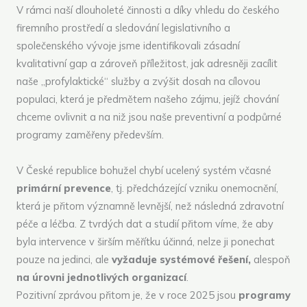
V rámci naší dlouholeté činnosti a díky vhledu do českého
firemního prostředí a sledování legislativního a
společenského vývoje jsme identifikovali zásadní
kvalitativní gap a zároveň příležitost, jak adresněji zacílit
naše „profylaktické“ služby a zvýšit dosah na cílovou
populaci, která je předmětem našeho zájmu, jejíž chování
chceme ovlivnit a na niž jsou naše preventivní a podpůrné
programy zaměřeny především.
V České republice bohužel chybí ucelený systém včasné
primární prevence
, tj. předcházející vzniku onemocnění,
která je přitom významně levnější, než následná zdravotní
péče a léčba. Z tvrdých dat a studií přitom víme, že aby
byla intervence v širším měřítku účinná, nelze ji ponechat
pouze na jedinci, ale
vyžaduje systémové řešení,
alespoň
na úrovni jednotlivých organizací
.
Pozitivní zprávou přitom je, že v roce 2025 jsou
programy