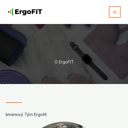
Přeskočit
na
ErgoFIT
obsah
O ErgoFIT
kmenový Tým Ergofit