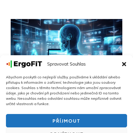
Spravovat Souhlas
Abychom poskytli co nejlepší služby, používáme k ukládání a/nebo
přístupu k informacím o zařízení, technologie jako jsou soubory
Jak ergonomie pracoviště ovlivňuje zdraví
cookies. Souhlas s těmito technologiemi nám umožní zpracovávat
zaměstnanců a produktivitu firmy
údaje, jako je chování při procházení nebo jedinečná ID na tomto
webu. Nesouhlas nebo odvolání souhlasu může nepříznivě ovlivnit
Ergonomie pracoviště
,
Podpora zdraví zaměstnanců
určité vlastnosti a funkce.
PŘÍJMOUT