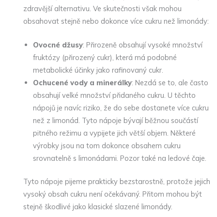
zdravější alternativu. Ve skutečnosti však mohou
obsahovat stejně nebo dokonce více cukru než limonády:
Ovocné džusy
: Přirozeně obsahují vysoké množství
fruktózy (přirozený cukr), která má podobné
metabolické účinky jako rafinovaný cukr.
Ochucené vody a minerálky
: Nezdá se to, ale často
obsahují velké množství přidaného cukru. U těchto
nápojů je navíc riziko, že do sebe dostanete více cukru
než z limonád. Tyto nápoje bývají běžnou součástí
pitného režimu a vypijete jich větší objem. Některé
výrobky jsou na tom dokonce obsahem cukru
srovnatelně s limonádami. Pozor také na ledové čaje.
Tyto nápoje pijeme prakticky bezstarostně, protože jejich
vysoký obsah cukru není očekávaný. Přitom mohou být
stejně škodlivé jako klasické slazené limonády.