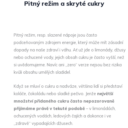
Pitný režim a skryté cukry
Pitný režim, resp. slazené nápoje jsou často
podceňovaným zdrojem energie, který může mít zásadní
dopady na naše zdraví i váhu. Ať už jde o limonády, džusy
nebo ochucené vody, jejich obsah cukru je často vyšší, než
si uvědomujeme. Navíc ani „zero“ verze nejsou bez rizika
kvůli obsahu umělých sladidel.
Když se mluví o cukru a nadváze, většina lidí si představí
koláče, čokoládu nebo sladké pečivo. Jenže
největší
množství přidaného cukru často nepozorovaně
přijímáme právě v tekuté podobě
– v limonádách,
ochucených vodách, ledových čajích a dokonce i ve
„zdravě“ vypadajících džusech.