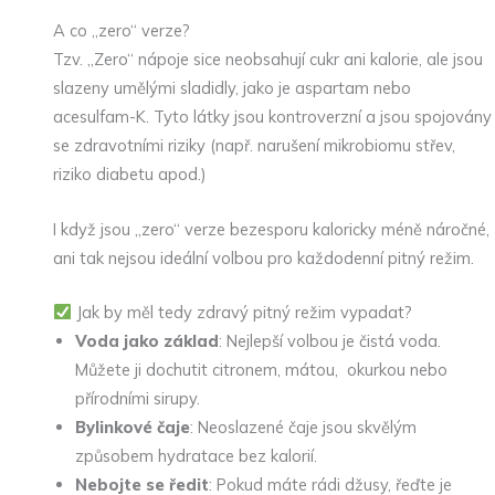
A co „zero“ verze?
Tzv. „Zero“ nápoje sice neobsahují cukr ani kalorie, ale jsou
slazeny umělými sladidly, jako je aspartam nebo
acesulfam-K. Tyto látky jsou kontroverzní a jsou spojovány
se zdravotními riziky (např. narušení mikrobiomu střev,
riziko diabetu apod.)
I když jsou „zero“ verze bezesporu kaloricky méně náročné,
ani tak nejsou ideální volbou pro každodenní pitný režim.
Jak by měl tedy zdravý pitný režim vypadat?
Voda jako základ
: Nejlepší volbou je čistá voda.
Můžete ji dochutit citronem, mátou, okurkou nebo
přírodními sirupy.
Bylinkové čaje
: Neoslazené čaje jsou skvělým
způsobem hydratace bez kalorií.
Nebojte se ředit
: Pokud máte rádi džusy, řeďte je