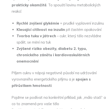
prakticky okamžitě
. To spouští lavinu metabolických
reakcí:
Rychlé zvýšení glykémie
= prudké vyplavení inzulinu
Klesající citlivost na inzulin
při častém opakování
Tvorba tuku v játrech
– cukr, který tělo nezvládne
spálit, se mění na tuk
Zvýšené riziko obezity, diabetu 2. typu,
chronického zánětu i kardiovaskulárních
onemocnění
Příjem cukru v nápoji negativně působí na udržování
vyrovnaného energetického příjmu a je
spojen s
přírůstkem hmotnosti
.
Pojďme se podívat na konkrétní příklad, jak „málo stačí“ a
co to znamená pro vaše tělo