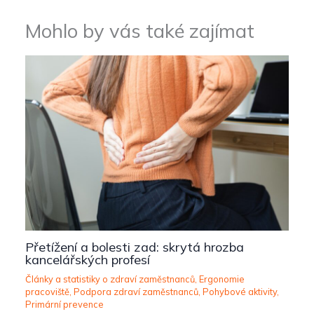
Mohlo by vás také zajímat
Přetížení a bolesti zad: skrytá hrozba
kancelářských profesí
Články a statistiky o zdraví zaměstnanců
,
Ergonomie
pracoviště
,
Podpora zdraví zaměstnanců
,
Pohybové aktivity
,
Primární prevence