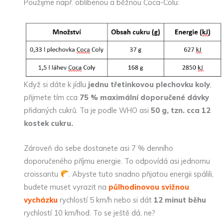
Použijme např. oblíbenou a běžnou Coca-Colu:
Když si dáte k jídlu
jednu třetinkovou plechovku koly
,
přijmete tím cca
75 % maximální doporučené dávky
přidaných cukrů. Ta je podle WHO asi
50 g, tzn. cca 12
kostek cukru.
Zároveň do sebe dostanete asi 7 % denního
doporučeného příjmu energie. To odpovídá asi jednomu
croissantu
. Abyste tuto snadno přijatou energii spálili,
budete muset vyrazit na
půlhodinovou svižnou
vycházku
rychlostí 5 km/h nebo si dát
12 minut běhu
rychlostí 10 km/hod. To se ještě dá, ne?