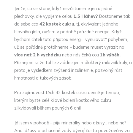
Jenže, co se stane, když nezůstaneme jen u jedné
plechovky, ale vypijeme celou
1,5 l láhev?
Dostaneme tak
do sebe cca
42 kostek cukru
, tj. ekvivalent jednoho
hlavního jídla, ovšem v podobě prázdné energie. Když
bychom chtěli tuto přijatou energii „vynulovat“ pohybem,
už se pořádně protáhneme – budeme muset vyrazit na
více než 2 h vycházku
nebo nás čeká cca
1h výběh.
Přiznejme si, že tohle zvládne jen málokterý milovník koly, a
proto je výsledkem zvýšená inzulinémie, pozvolný růst
hmotnosti a tukových zásob.
Pro zajímavost těch 42 kostek cukru denně je tempo,
kterým byste celé kilové balení kostkového cukru
zlikvidovali během pouhých 6 dní!
Já jsem v pohodě – piju minerálky nebo džusy… nebo ne?
Ano, džusy a ochucené vody bývají často považovány za