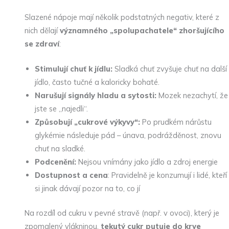
Slazené nápoje mají několik podstatných negativ, které z
nich dělají
významného „spolupachatele“ zhoršujícího
se zdraví
:
Stimulují chuť k jídlu:
Sladká chuť zvyšuje chuť na další
jídlo, často tučné a kaloricky bohaté.
Narušují signály hladu a sytosti:
Mozek nezachytí, že
jste se „najedli“.
Způsobují „cukrové výkyvy“:
Po prudkém nárůstu
glykémie následuje pád – únava, podrážděnost, znovu
chuť na sladké.
Podcenění:
Nejsou vnímány jako jídlo a zdroj energie
Dostupnost a cena
: Pravidelně je konzumují i lidé, kteří
si jinak dávají pozor na to, co jí
Na rozdíl od cukru v pevné stravě (např. v ovoci), který je
zpomalený vlákninou,
tekutý cukr putuje do krve