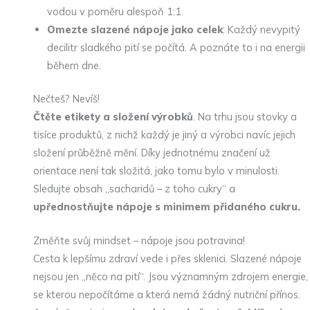
vodou v poměru alespoň 1:1.
Omezte slazené nápoje jako celek
: Každý nevypitý
decilitr sladkého pití se počítá. A poznáte to i na energii
během dne.
Nečteš? Nevíš!
Čtěte etikety a složení výrobků
. Na trhu jsou stovky a
tisíce produktů, z nichž každý je jiný a výrobci navíc jejich
složení průběžně mění. Díky jednotnému značení už
orientace není tak složitá, jako tomu bylo v minulosti.
Sledujte obsah „sacharidů – z toho cukry“ a
upřednostňujte nápoje s minimem přidaného cukru.
Změňte svůj mindset – nápoje jsou potravina!
Cesta k lepšímu zdraví vede i přes sklenici. Slazené nápoje
nejsou jen „něco na pití“. Jsou významným zdrojem energie,
se kterou nepočítáme a která nemá žádný nutriční přínos.